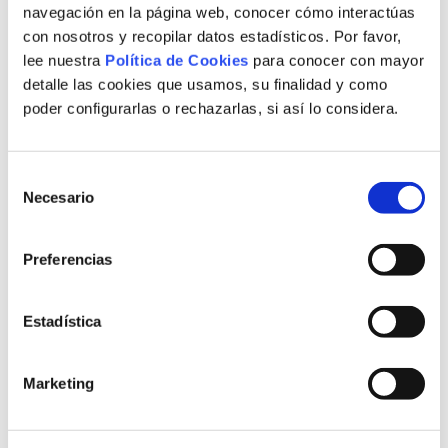
que ofrecemos. Además, como nos
navegación en la página web, conocer cómo interactúas
encanta hacer sentir como en casa a
con nosotros y recopilar datos estadísticos. Por favor,
lee nuestra
Política de Cookies
para conocer con mayor
todos nuestros clientes, preferimos y
detalle las cookies que usamos, su finalidad y como
nos sentiríamos orgullosos de que te
poder configurarlas o rechazarlas, si así lo considera.
pusieras en contacto con nosotros
para poder ofrecerte un trato cercano
Selección
Necesario
y proporcionarle toda la información
de
consentimiento
que necesite para su empresa.
Preferencias
Si desea más información rellene el
formulario con sus datos para que le
Estadística
llamemos y le informemos sin
Marketing
compromiso de todos nuestros
servicios. Concretaremos una fecha